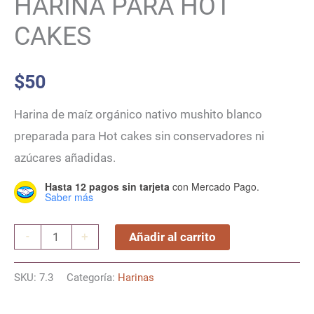
HARINA PARA HOT
CAKES
$
50
Harina de maíz orgánico nativo mushito blanco
preparada para Hot cakes sin conservadores ni
azúcares añadidas.
Hasta 12 pagos sin tarjeta
con Mercado Pago.
Saber más
Harina
-
+
Añadir al carrito
para
Hot
SKU:
7.3
Categoría:
Harinas
Cakes